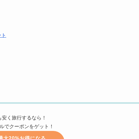
ート
も安く旅行するなら！
ルでクーポンをゲット！
最大20%お得になる