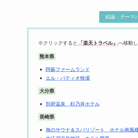
結論：テーマ
※クリックすると
「楽天トラベル」
へ移動し
熊本県
阿蘇ファームランド
エル・パティオ牧場
大分県
別府温泉 杉乃井ホテル
長崎県
海のサウナ＆スパリゾート ホテル南風