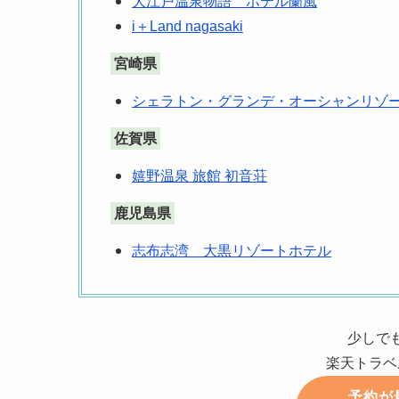
大江戸温泉物語 ホテル蘭風
i＋Land nagasaki
宮崎県
シェラトン・グランデ・オーシャンリゾ
佐賀県
嬉野温泉 旅館 初音荘
鹿児島県
志布志湾 大黒リゾートホテル
少しで
楽天トラベ
予約が